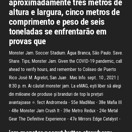
aproximadamente três metros de
altura e largura, cinco metros de
comprimento e peso de seis
toneladas se enfrentarão em
provas que
Monster Jam. Soccer Stadium. Água Branca, São Paulo. Save.
Share. Tips; Monster Jam. Given the COVID-19 pandemic, call
ahead to verify hours, and remember to Coliseo de Puerto
Rico José M. Agrelot, San Juan . Mas Info. sept.. 10 , 2021 |
8:30 p. m. Ai căutat monster jam. La eMAG, ești liber să alegi
din milioane de produse și branduri de top la prețuri
avantajoase ⭐. fect Andromeda - 55e MadMax - 38e Mafia III
- 48e Monster Jam Crush It - 39e Metro Redux - 24e Metal
Gear The Definitive Experience - 47e Mirrors Edge Catalyst -