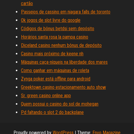
cartão
Passeios de cassino em niagara falls de toronto
Ok jogos de slot livre do google
Códigos de bônus betdsi sem depósito
Horários santa rosa la pampa casino
Diceland casino nenhum bônus de depósito
Casino mais próximo de keene nh
Máquinas caça-níqueis na liberdade dos mares
Como ganhar em máquinas de roleta
Zynga poker está offline para android
Greektown casino estacionamento auto show
Sr. green casino online app
Quem possui o casino do sol de mohegan
Pd faltando o slot 2 do backplane
Proudly powered by
WordPress
|
Theme:
Envo Magazine