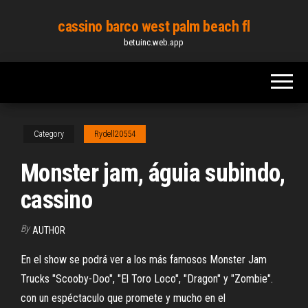
Skip
cassino barco west palm beach fl
to
betuinc.web.app
the
content
Category
Rydell20554
Monster jam, águia subindo,
cassino
By
AUTHOR
En el show se podrá ver a los más famosos Monster Jam
Trucks "Scooby-Doo", "El Toro Loco", "Dragon" y "Zombie".
con un espéctaculo que promete y mucho en el