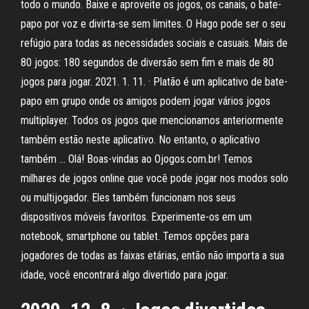
todo o mundo. Baixe e aproveite os jogos, os canais, o bate-
papo por voz e divirta-se sem limites. O Hago pode ser o seu
refúgio para todas as necessidades sociais e casuais. Mais de
80 jogos: 180 segundos de diversão sem fim e mais de 80
jogos para jogar. 2021. 1. 11. · Platão é um aplicativo de bate-
papo em grupo onde os amigos podem jogar vários jogos
multiplayer. Todos os jogos que mencionamos anteriormente
também estão neste aplicativo. No entanto, o aplicativo
também … Olá! Boas-vindas ao Ojogos.com.br! Temos
milhares de jogos online que você pode jogar nos modos solo
ou multijogador. Eles também funcionam nos seus
dispositivos móveis favoritos. Experimente-os em um
notebook, smartphone ou tablet. Temos opções para
jogadores de todas as faixas etárias, então não importa a sua
idade, você encontrará algo divertido para jogar.