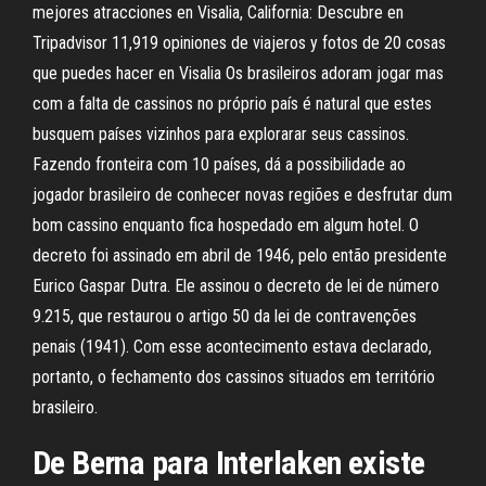
mejores atracciones en Visalia, California: Descubre en
Tripadvisor 11,919 opiniones de viajeros y fotos de 20 cosas
que puedes hacer en Visalia Os brasileiros adoram jogar mas
com a falta de cassinos no próprio país é natural que estes
busquem países vizinhos para explorarar seus cassinos.
Fazendo fronteira com 10 países, dá a possibilidade ao
jogador brasileiro de conhecer novas regiões e desfrutar dum
bom cassino enquanto fica hospedado em algum hotel. O
decreto foi assinado em abril de 1946, pelo então presidente
Eurico Gaspar Dutra. Ele assinou o decreto de lei de número
9.215, que restaurou o artigo 50 da lei de contravenções
penais (1941). Com esse acontecimento estava declarado,
portanto, o fechamento dos cassinos situados em território
brasileiro.
De Berna para Interlaken existe