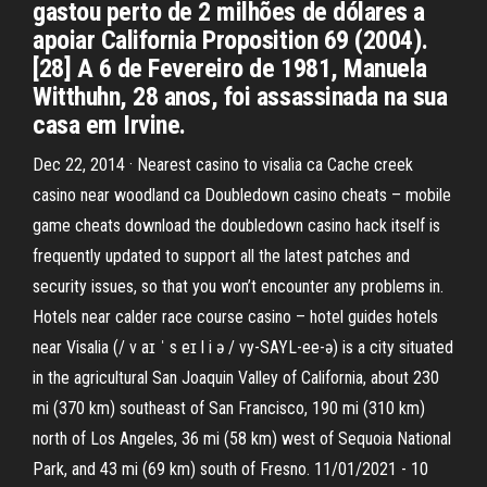
gastou perto de 2 milhões de dólares a
apoiar California Proposition 69 (2004).
[28] A 6 de Fevereiro de 1981, Manuela
Witthuhn, 28 anos, foi assassinada na sua
casa em Irvine.
Dec 22, 2014 · Nearest casino to visalia ca Cache creek
casino near woodland ca Doubledown casino cheats – mobile
game cheats download the doubledown casino hack itself is
frequently updated to support all the latest patches and
security issues, so that you won’t encounter any problems in.
Hotels near calder race course casino – hotel guides hotels
near Visalia (/ v aɪ ˈ s eɪ l i ə / vy-SAYL-ee-ə) is a city situated
in the agricultural San Joaquin Valley of California, about 230
mi (370 km) southeast of San Francisco, 190 mi (310 km)
north of Los Angeles, 36 mi (58 km) west of Sequoia National
Park, and 43 mi (69 km) south of Fresno. 11/01/2021 - 10