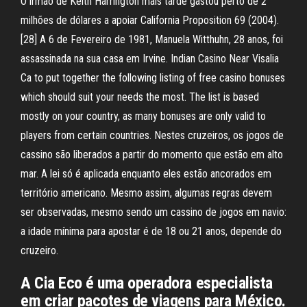
O irmão de Keith Harrington mais tarde gastou perto de 2
milhões de dólares a apoiar California Proposition 69 (2004).
[28] A 6 de Fevereiro de 1981, Manuela Witthuhn, 28 anos, foi
assassinada na sua casa em Irvine. Indian Casino Near Visalia
Ca to put together the following listing of free casino bonuses
which should suit your needs the most. The list is based
mostly on your country, as many bonuses are only valid to
players from certain countries. Nestes cruzeiros, os jogos de
cassino são liberados a partir do momento que estão em alto
mar. A lei só é aplicada enquanto eles estão ancorados em
território americano. Mesmo assim, algumas regras devem
ser observadas, mesmo sendo um cassino de jogos em navio:
a idade mínima para apostar é de 18 ou 21 anos, depende do
cruzeiro.
A Cia Eco é uma operadora especialista
em criar pacotes de viagens para México.