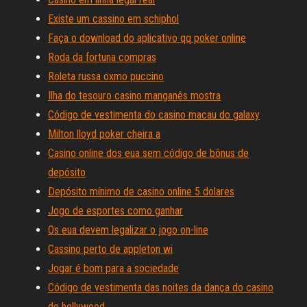
Existe um cassino em schiphol
Faça o download do aplicativo qq poker online
Roda da fortuna compras
Roleta russa oxmo puccino
Ilha do tesouro casino manganês mostra
Código de vestimenta do casino macau do galaxy
Milton lloyd poker cheira a
Casino online dos eua sem código de bônus de
depósito
Depósito mínimo de casino online 5 dolares
Jogo de esportes como ganhar
Os eua devem legalizar o jogo on-line
Cassino perto de appleton wi
Jogar é bom para a sociedade
Código de vestimenta das noites da dança do casino
de hollywood