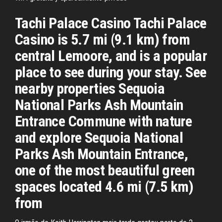
Tachi Palace Casino Tachi Palace
Casino is 5.7 mi (9.1 km) from
central Lemoore, and is a popular
place to see during your stay. See
nearby properties Sequoia
National Parks Ash Mountain
Entrance Commune with nature
and explore Sequoia National
Parks Ash Mountain Entrance,
one of the most beautiful green
spaces located 4.6 mi (7.5 km)
from