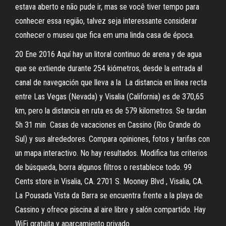
estava aberto e não pude ir, mas se você tiver tempo para
conhecer essa região, talvez seja interessante considerar
conhecer o museu que fica em uma linda casa de época.
20 Ene 2016 Aquí hay un litoral continuo de arena y de agua
que se extiende durante 254 kiómetros, desde la entrada al
canal de navegación que lleva a la La distancia en línea recta
entre Las Vegas (Nevada) y Visalia (California) es de 370,65
km, pero la distancia en ruta es de 579 kilometros. Se tardan
5h 31 min Casas de vacaciones en Cassino (Rio Grande do
Sul) y sus alrededores. Compara opiniones, fotos y tarifas con
un mapa interactivo. No hay resultados. Modifica tus criterios
de búsqueda, borra algunos filtros o restablece todo. 99
Cents store in Visalia, CA. 2701 S. Mooney Blvd , Visalia, CA.
La Pousada Vista da Barra se encuentra frente a la playa de
Cassino y ofrece piscina al aire libre y salón compartido. Hay
WiFi gratuita y aparcamiento privado