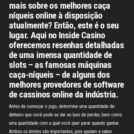
mais sobre os melhores caça
níqueis online à disposição
atualmente? Então, este é o seu
lugar. Aqui no Inside Casino
oferecemos resenhas detalhadas
de uma imensa quantidade de
slots – as famosas máquinas
caça-níqueis – de alguns dos
melhores provedores de software
de cassinos online da indústria.
Antes de começar o jogo, determine uma quantidade de
dinheiro que você pode se dar ao luxo de perder, bem como
uma quantidade com a qual você quer parar quando ganhar.
Ambos os limites são importantes, pois ajudam a saber