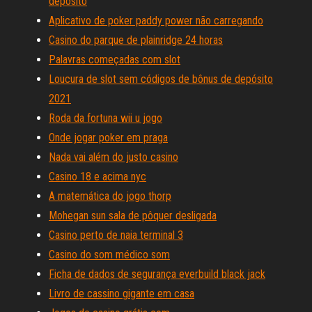
depósito
Aplicativo de poker paddy power não carregando
Casino do parque de plainridge 24 horas
Palavras começadas com slot
Loucura de slot sem códigos de bônus de depósito
2021
Roda da fortuna wii u jogo
Onde jogar poker em praga
Nada vai além do justo casino
Casino 18 e acima nyc
A matemática do jogo thorp
Mohegan sun sala de pôquer desligada
Casino perto de naia terminal 3
Casino do som médico som
Ficha de dados de segurança everbuild black jack
Livro de cassino gigante em casa