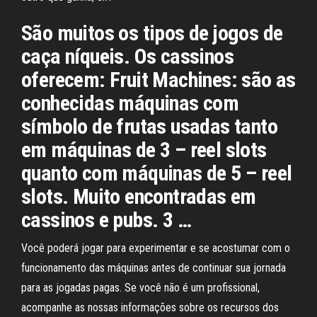
São muitos os tipos de jogos de
caça níqueis. Os cassinos
oferecem: Fruit Machines: são as
conhecidas máquinas com
símbolo de frutas usadas tanto
em máquinas de 3 – reel slots
quanto com máquinas de 5 – reel
slots. Muito encontradas em
cassinos e pubs. 3 …
Você poderá jogar para experimentar e se acostumar com o
funcionamento das máquinas antes de continuar sua jornada
para as jogadas pagas. Se você não é um profissional,
acompanhe as nossas informações sobre os recursos dos