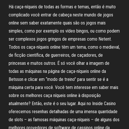
Há caça-níqueis de todas as formas e temas, então é muito
complicado você entrar de cabeça neste mundo de jogos
online sem saber exatamente quais são os jogos mais
simples, como por exemplo os vídeo bingos, ou como podem
ser complexos jogos gringos de empresas como Netent.
Todos os caça-níqueis online têm um tema, como o medieval,
de ficção científica, de guerreiros, de caçadores, de
princesas e muitos outros. É só você olhar a imagem de
todas as máquinas na página de caça-níqueis online da
Betsson e clicar em “modo de treino” para sentir se é a
máquina certa para você. Você tem interesse em saber mais
sobre os melhores caça níqueis online à disposição
atualmente? Então, este é o seu lugar. Aqui no Inside Casino
oferecemos resenhas detalhadas de uma imensa quantidade
de slots – as famosas máquinas caça-níqueis – de alguns dos
melhores provedores de software de cassinos online da