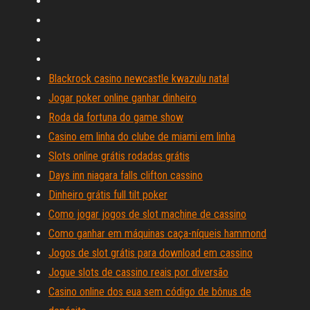
Blackrock casino newcastle kwazulu natal
Jogar poker online ganhar dinheiro
Roda da fortuna do game show
Casino em linha do clube de miami em linha
Slots online grátis rodadas grátis
Days inn niagara falls clifton cassino
Dinheiro grátis full tilt poker
Como jogar jogos de slot machine de cassino
Como ganhar em máquinas caça-níqueis hammond
Jogos de slot grátis para download em cassino
Jogue slots de cassino reais por diversão
Casino online dos eua sem código de bônus de