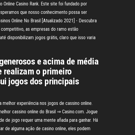
 Online Casino Rank. Este site foi fundado por
 e esperamos que nosso conhecimento possa ser
sinos Online No Brasil [Atualizado 2021] - Descubra
s competitivo, as empresas do ramo estão
é disponibilizam jogos grátis, claro que isso varia
 generosos e acima de média
e realizam o primeiro
ui jogos dos principais
melhor experiência nos jogos de cassino online.
o melhor cassino online do Brasil ⇒ Casino.com. Jogue
ade de jogo requer uma mente afiada para ganhar. Há
tar de alguma ação de casino online, eles podem