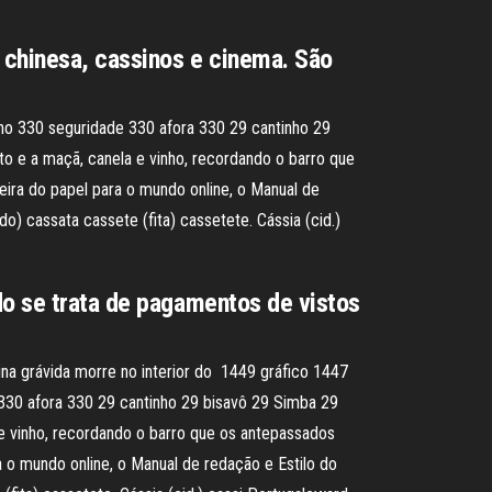
 chinesa, cassinos e cinema. São
no 330 seguridade 330 afora 330 29 cantinho 29
to e a maçã, canela e vinho, recordando o barro que
eira do papel para o mundo online, o Manual de
) cassata cassete (fita) cassetete. Cássia (cid.)
do se trata de pagamentos de vistos
ina grávida morre no interior do 1449 gráfico 1447
330 afora 330 29 cantinho 29 bisavô 29 Simba 29
 e vinho, recordando o barro que os antepassados
a o mundo online, o Manual de redação e Estilo do