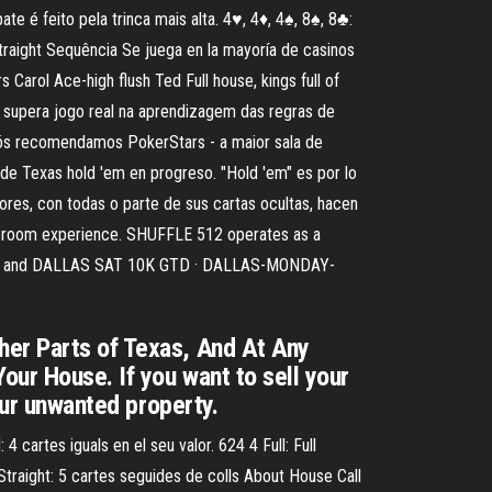
feito pela trinca mais alta. 4♥️, 4♦️, 4♠️, 8♠️, 8♣️:
Straight Sequência Se juega en la mayoría de casinos
 Carol Ace-high flush Ted Full house, kings full of
Nada supera jogo real na aprendizagem das regras de
 Nós recomendamos PokerStars - a maior sala de
de Texas hold 'em en progreso. "Hold 'em" es por lo
ores, con todas o parte de sus cartas ocultas, hacen
oker room experience. SHUFFLE 512 operates as a
ll menu and DALLAS SAT 10K GTD · DALLAS-MONDAY-
her Parts of Texas, And At Any
ur House. If you want to sell your
our unwanted property.
4 cartes iguals en el seu valor. 624 4 Full: Full
 Straight: 5 cartes seguides de colls About House Call