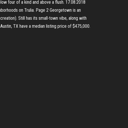
 below four of a kind and above a flush. 17.08.2018
hborhoods on Trulia. Page 2 Georgetown is an
reation). Still has its small-town vibe, along with
Austin, TX have a median listing price of $475,000.