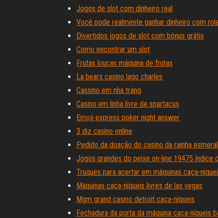
Jogos de slot com dinheiro real
Você pode realmente ganhar dinheiro com rol
Divertidos jogos de slot com bônus grátis
Como encontrar um slot
Frutas loucas máquina de frutas
La bears casino lago charles
Cassino em nha trang
Casino em linha livre de spartacus
Emoji express poker night answer
3 diz casino online
Pedido da doação do casino da rainha esmera
Jogos grandes do peixe on-line 19475 índice 
Truques para acertar em máquinas caça-níque
Máquinas caça-níqueis livres de las vegas
Mgm grand casino detroit caça-níqueis
Fechadura da porta da máquina caça-níqueis ba