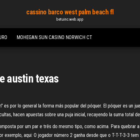
cassino barco west palm beach fl
betuinc.web.app
URO
MOHEGAN SUN CASINO NORWICH CT
e austin texas
" es por lo general la forma más popular del póquer. El póquer es un ju
ultas, hacen apuestas sobre una puja inicial, recayendo la suma total de
composta por um par e três do mesmo tipo, como acima. Para quebrar 
or exemplo, aqui: O jogador número 2 ganha desde que o T-T-T-3-3 tem 