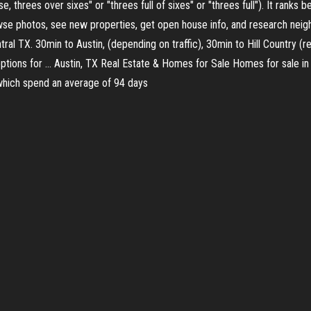
e, threes over sixes" or "threes full of sixes" or "threes full"). It ranks
se photos, see new properties, get open house info, and research neig
tral TX. 30min to Austin, (depending on traffic), 30min to Hill Country (rec
ptions for … Austin, TX Real Estate & Homes for Sale Homes for sale in 
 which spend an average of 94 days