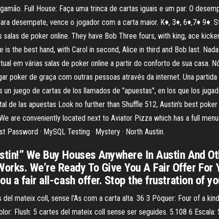
ão. Full House: Faça uma trinca de cartas iguais e um par. O desempate é 
ra desempate, vence o jogador com a carta maior. K♦️, 3♦️, 6♦️,7♦️ 9♦️: 
s salas de poker online. They have Bob Three fours, with king, ace kickers
ouse is the best hand, with Carol in second, Alice in third and Bob last. 
tual em várias salas de poker online a partir do conforto de sua casa.
gar poker de graça com outras pessoas através da internet. Una partida 
s un juego de cartas de los llamados de "apuestas", en los que los jugad
otal de las apuestas Look no further than Shuffle 512, Austin's best p
ate We are conveniently located next to Aviator Pizza which has a fu
 Password · MySQL Testing · Mystery · North Austin.
ustin!” We Buy Houses Anywhere In Austin And Ot
rks. We’re Ready To Give You A Fair Offer For Yo
u a fair all-cash offer. Stop the frustration of y
del mateix coll, sense l'As com a carta alta. 36 3 Pòquer: Four of a kind: 
olor: Flush: 5 cartes del mateix coll sense ser seguides. 5.108 6 Escala: