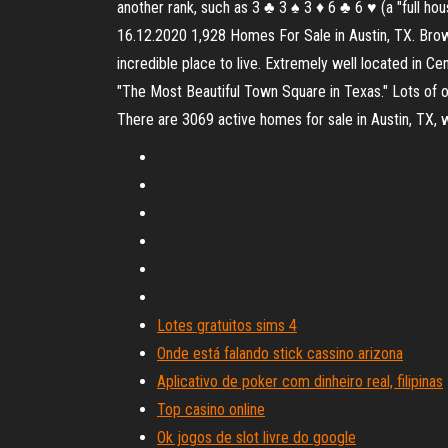
another rank, such as 3 ♣ 3 ♠ 3 ♦ 6 ♣ 6 ♥ (a "full hous
16.12.2020 1,928 Homes For Sale in Austin, TX. Brow
incredible place to live. Extremely well located in Cen
"The Most Beautiful Town Square in Texas." Lots of o
There are 3069 active homes for sale in Austin, TX,
Lotes gratuitos sims 4
Onde está falando stick cassino arizona
Aplicativo de poker com dinheiro real, filipinas
Top casino online
Ok jogos de slot livre do google