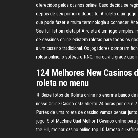
oferecidos pelos casinos online. Caso decida se regis
depois de seu primeiro depósito. A roleta é um jogo 
que pode fazer e muita terminologia a conhecer. Ante
See full list on roleta.pt A roleta é um jogo simples,
de cassinos online existem roletas para todos os gos
a um cassino tradicional. Os jogadores compram ficha
roleta online, o software RNG, marcará a grade que 
124 Melhores New Casinos d
roleta no menu
⬇ Baixe fotos de Roleta online no enorme banco de im
nosso Online Casino está aberto 24 horas por dia e 
Partes de uma roleta de cassino vamos pensar junto
jogo. Slot Machine Qual Melhor | Casinos online para
the Hill, melhor casino online top 10 famoso sul-afri