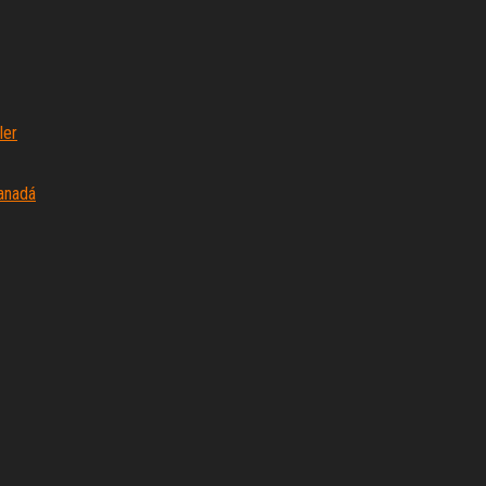
ler
anadá