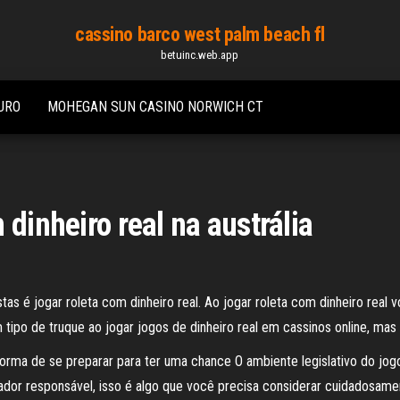
cassino barco west palm beach fl
betuinc.web.app
URO
MOHEGAN SUN CASINO NORWICH CT
 dinheiro real na austrália
s é jogar roleta com dinheiro real. Ao jogar roleta com dinheiro real v
tipo de truque ao jogar jogos de dinheiro real em cassinos online, mas
orma de se preparar para ter uma chance O ambiente legislativo do jogo
gador responsável, isso é algo que você precisa considerar cuidadosamen