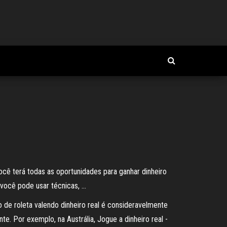
ocê terá todas as oportunidades para ganhar dinheiro
 você pode usar técnicas, …
 de roleta valendo dinheiro real é consideravelmente
te. Por exemplo, na Austrália, Jogue a dinheiro real -