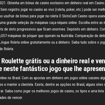
 2021. Obtenha um bónus de casino exclusivo em dinheiro real em Casino
Sem registro jogar no casino ao vivo (roleta, poker, etc.) pode ser me
so usufruir de bónus para jogar na roleta O SlotoCash Casino opera u
ma grande seleção de máquinas caça-níqueis online. Escolha entre as m
pots de slots progressivos que ficam enormes. Depósito em dinheiro. Co
0,057 máquinas de pôquer que operam na Austrália. Comparação de dinhe
 Jogue Roleta online gratuitamente ou a dinheiro. Saiba tudo sobre o 
de Roleta.
ulette grátis ou a dinheiro real e ve
e neste fantástico jogo que lhe aprese
nline no Brasil. Com as apostas em dinheiro em jogos online cassino al
s e manter a clientela. Existe, dentre as opções no Brasil, alguns sites
ucrar. Saiba como jogar os melhores jogos de casino, os tipos e uma li
ades de vencer.