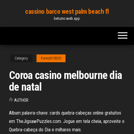
Skip
cassino barco west palm beach fl
to
betuinc.web.app
the
content
Category
Furnish13010
Coroa casino melbourne dia
de natal
By
AUTHOR
Album palavra-chave: cards quebra-cabeças online gratuitos
em TheJigsawPuzzles.com. Jogue em tela cheia, aproveite o
Quebra-cabeça do Dia e milhares mais.