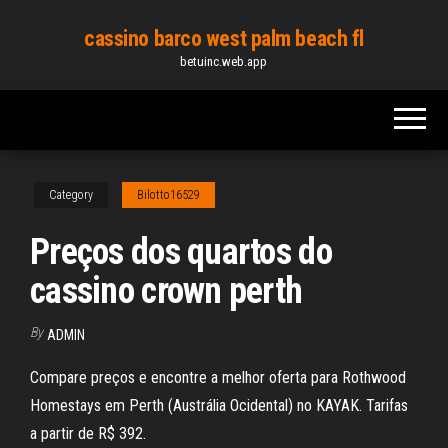
Skip
cassino barco west palm beach fl
to
betuinc.web.app
the
content
Category
Bilotto16529
Preços dos quartos do
cassino crown perth
By
ADMIN
Compare preços e encontre a melhor oferta para Rothwood
Homestays em Perth (Austrália Ocidental) no KAYAK. Tarifas
a partir de R$ 392.